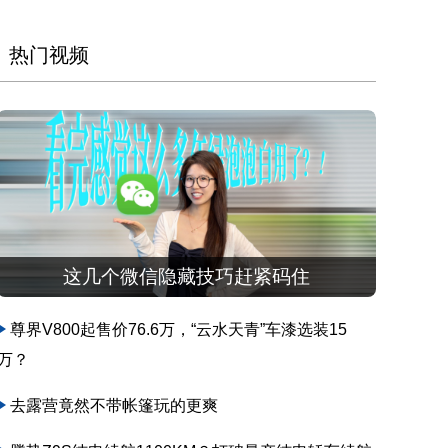
热门视频
这几个微信隐藏技巧赶紧码住
尊界V800起售价76.6万，“云水天青”车漆选装15
万？
去露营竟然不带帐篷玩的更爽