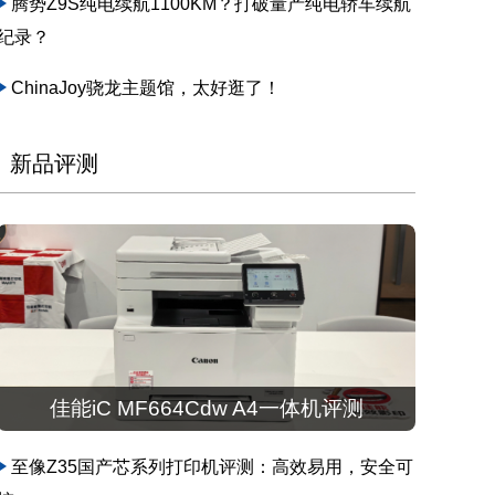
腾势Z9S纯电续航1100KM？打破量产纯电轿车续航
纪录？
ChinaJoy骁龙主题馆，太好逛了！
新品评测
佳能iC MF664Cdw A4一体机评测
至像Z35国产芯系列打印机评测：高效易用，安全可