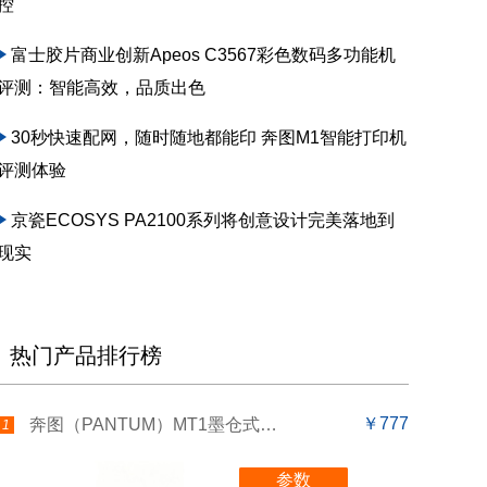
控
富士胶片商业创新Apeos C3567彩色数码多功能机
评测：智能高效，品质出色
30秒快速配网，随时随地都能印 奔图M1智能打印机
评测体验
京瓷ECOSYS PA2100系列将创意设计完美落地到
现实
热门产品排行榜
￥777
奔图（PANTUM）MT1墨仓式彩色打印机学生家用
1
参数