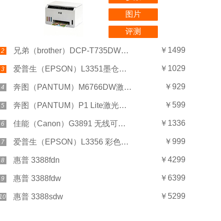
图片
评测
￥1499
兄弟（brother）DCP-T735DW家用学习彩色打印机
2
￥1029
爱普生（EPSON）L3351墨仓式彩色打印机
3
￥929
奔图（PANTUM）M6766DW激光打印机
4
￥599
奔图（PANTUM）P1 Lite激光打印机
5
￥1336
佳能（Canon）G3891 无线可加墨彩色触摸屏一体机
6
￥999
爱普生（EPSON）L3356 彩色打印机
7
￥4299
惠普 3388fdn
8
￥6399
惠普 3388fdw
9
￥5299
惠普 3388sdw
10