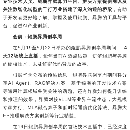
专业技术人员、鲲鹏昇腾算力平台、解决方案提供商以及
关注数智化转型的千行万业搭建了深入沟通的桥梁
，有助
于开发者更好地了解、掌握及使用鲲鹏、昇腾的工具与平
台，促进AI产业创新。
会前：鲲鹏昇腾创享周
在5月19至5月22日举办的鲲鹏昇腾创享周期间，
4
天12场线上直播
，聚焦当前AI热点话题，讲解鲲鹏与昇腾
的硬核技术，以及解密代码背后的故事。
根据华为公布的预热信息，鲲鹏昇腾创享周期间将分
享AI Agent、RAG解决方案、基于鲲鹏的开发技术方案
等通用计算领域备受关注的话题。还有昇腾如何提升训练
和推理的效果，昇腾对接vLLM等业界主流生态，大规模
专家并行、MLA融合算子和低时延通信优化算法、昇腾大
EP推理解决方案创新等行业精髓。
在19日鲲鹏昇腾创享周的首场技术直播中，已经深度