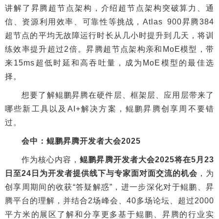
讲解了昇腾超节点架构，介绍超节点架构突破算力、通
信、资源利用效率、可靠性等挑战，Atlas 900昇腾384
超节点的平均无故障运行时长从几小时提升到几天，将训
练效率提升超过2倍。昇腾超节点架构亲和MoE模型，带
来15ms超低时延和高吞吐量，成为MoE模型的最佳选
择。
想要了解鲲鹏昇腾在硬件层、框架层、应用层带来了
哪些新工具以及AI+解决方案，鲲鹏昇腾创享周不要错
过。
会中：鲲鹏昇腾开发者大会2025
作为核心内容，
鲲鹏昇腾开发者大会2025将在5月23
日至24日为开发者提供线下与专家面对面交流的机会
，为
创享周期间的收获“答疑解惑”，进一步深化对于鲲鹏、昇
腾平台的理解，并结合2场峰会、40多场论坛、超过2000
平方米的展区了解和分享更多基于鲲鹏、昇腾的行业实