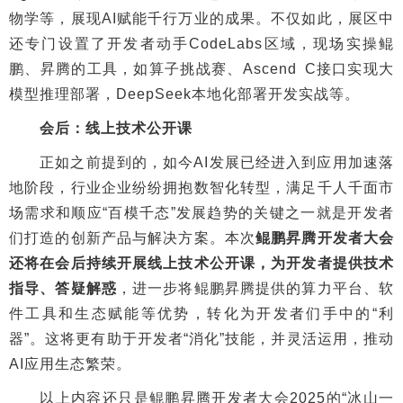
物学等，展现AI赋能千行万业的成果。不仅如此，展区中
还专门设置了开发者动手CodeLabs区域，现场实操鲲
鹏、昇腾的工具，如算子挑战赛、Ascend C接口实现大
模型推理部署，DeepSeek本地化部署开发实战等。
会后：线上技术公开课
正如之前提到的，如今AI发展已经进入到应用加速落
地阶段，行业企业纷纷拥抱数智化转型，满足千人千面市
场需求和顺应“百模千态”发展趋势的关键之一就是开发者
们打造的创新产品与解决方案。本次
鲲鹏昇腾开发者大会
还将在会后持续开展线上技术公开课，为开发者提供技术
指导、答疑解惑
，进一步将鲲鹏昇腾提供的算力平台、软
件工具和生态赋能等优势，转化为开发者们手中的“利
器”。这将更有助于开发者“消化”技能，并灵活运用，推动
AI应用生态繁荣。
以上内容还只是鲲鹏昇腾开发者大会2025的“冰山一