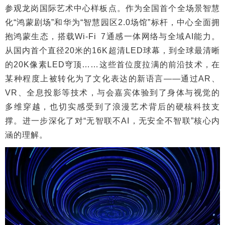
参观龙岗国际艺术中心样板点。作为全国首个全场景智慧
化“鸿蒙剧场”和华为“智慧园区2.0场馆”标杆，中心全面拥
抱鸿蒙生态，搭载Wi-Fi 7通感一体网络与全域AI能力。
从国内首个直径20米的16K超清LED球幕，到全球最清晰
的20K像素LED穹顶……这些首位度拉满的前沿技术，在
某种程度上被转化为了文化表达的新语言——通过AR、
VR、全息投影等技术，与会嘉宾体验到了身体与视觉的
多维穿越，也切实感受到了浪漫艺术背后的硬核科技支
撑。进一步深化了对“无智联不AI，无安全不智联”核心内
涵的理解。