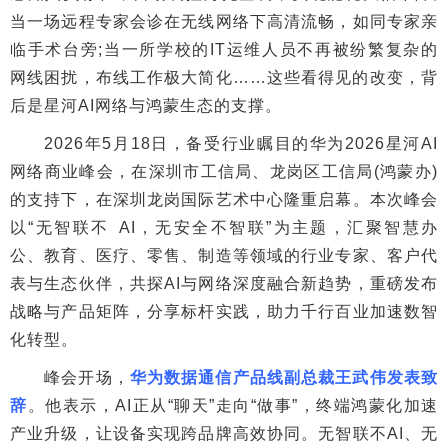
当一场远程专家会诊在无线网络下高清流畅，如同专家亲
临手术台旁;当一所学校的IT运维人员不再被纷繁复杂的
网线困扰，布线工作极大简化……这些看得见的改变，背
后是星河AI网络与鸿蒙生态的支撑。
2026年5月18日，备受行业瞩目的华为2026星河AI
网络商业峰会，在深圳市工信局、龙岗区工信局(鸿蒙办)
的支持下，在深圳龙岗国际艺术中心隆重启幕。本次峰会
以“无智联不 AI，无安全不智联”为主题，汇聚智慧办
公、教育、医疗、零售、制造等领域的行业专家、客户代
表与生态伙伴，共探AI与网络深度融合新趋势，重磅发布
战略与产品矩阵，分享标杆实践，助力千行百业加速数智
化转型。
峰会开场，
华为数据通信产品线副总裁王武伟发表致
辞
。他表示，AI正从“聊天”走向“做事”，终端鸿蒙化加速
产业升级，让设备实现跨品牌高效协同。无智联不AI、无