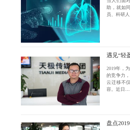
当人们面
助，就如
员、科研人
遇见“轻
2019年
的竞争力，
云迁移不
容。近日…
盘点20