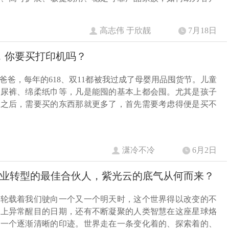
高志伟 于欣靓
7月18日
8，你要买打印机吗？
爸爸，每年的618、双11都被我过成了母婴用品囤货节。儿童
纸尿裤、绵柔纸巾等，凡是能囤的基本上都会囤。尤其是孩子
园之后，需要买的东西那就更多了，首先需要考虑得便是买不
潇冷不冷
6月2日
业转型的最佳合伙人，紫光云的底气从何而来？
巨轮载着我们驶向一个又一个明天时，这个世界得以改变的不
牌上异常醒目的日期，还有不断凝聚的人类智慧在这座星球烙
又一个逐渐清晰的印迹。世界走在一条变化着的、探索着的、