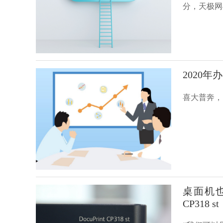
分，天极网
2020
喜大普奔，
桌面机也
CP318 st