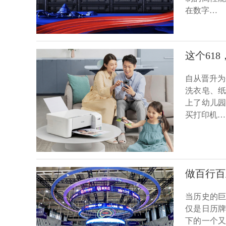
在数字…
这个61
自从晋升为
洗衣皂、
上了幼儿
买打印机…
做百行百
当历史的
仅是日历
下的一个