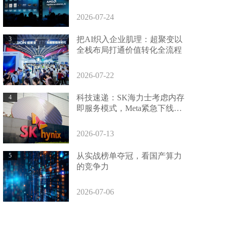
2026-07-24
把AI织入企业肌理：超聚变以
3
全栈布局打通价值转化全流程
2026-07-22
科技速递：SK海力士考虑内存
4
即服务模式，Meta紧急下线争
议AI生图功能
2026-07-13
从实战榜单夺冠，看国产算力
5
的竞争力
2026-07-06