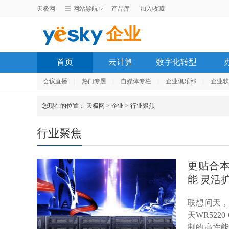
天极网
网站导航
产品库
加入收藏
企业
首页
云计算
数字化转型
会议直播
|
热门专题
|
自媒体专栏
|
企业俱乐部
|
企业软
您现在的位置：
天极网
>
企业
>
行业聚焦
行业聚焦
更贴合本
能 灵活
联想问天
天WR52
制的高性