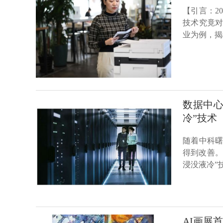
【引言：2
技术究竟对
业为例，揭
数据中心
冷”技术
随着中科曙
得到改善。
浸没液冷”
AI画展