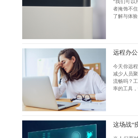
“我们可以用
者掩饰不
了解与体验
远程办公
今天你远程
减少人员
流畅吗？
率的工具，
这场战“