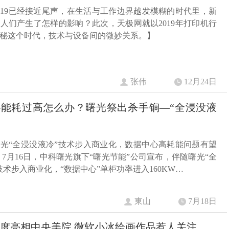
019已经接近尾声，在生活与工作边界越发模糊的时代里，新
人们产生了怎样的影响？此次，天极网就以2019年打印机行
秘这个时代，技术与设备间的微妙关系。】
张伟
12月24日
能耗过高怎么办？曙光祭出杀手锏—“全浸没液
光“全浸没液冷”技术步入商业化，数据中心高耗能问题有望
 7月16日，中科曙光旗下“曙光节能”公司宣布，伴随曙光“全
技术步入商业化，“数据中心”单柜功率进入160KW…
東山
7月18日
首度亮相中央美院 微软小冰绘画作品惹人关注