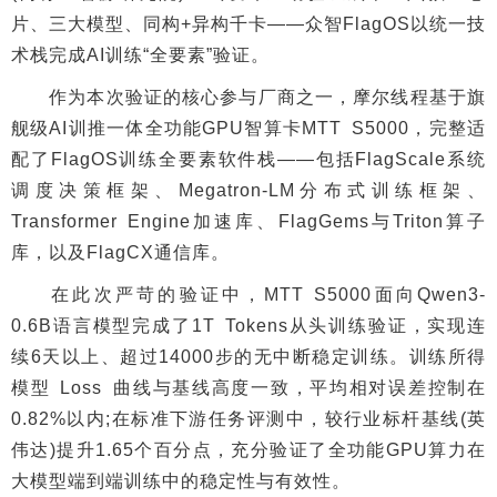
片、三大模型、同构+异构千卡——众智FlagOS以统一技
术栈完成AI训练“全要素”验证。
作为本次验证的核心参与厂商之一，摩尔线程基于旗
舰级AI训推一体全功能GPU智算卡MTT S5000，完整适
配了FlagOS训练全要素软件栈——包括FlagScale系统
调度决策框架、Megatron-LM分布式训练框架、
Transformer Engine加速库、FlagGems与Triton算子
库，以及FlagCX通信库。
在此次严苛的验证中，MTT S5000面向Qwen3-
0.6B语言模型完成了1T Tokens从头训练验证，实现连
续6天以上、超过14000步的无中断稳定训练。训练所得
模型 Loss 曲线与基线高度一致，平均相对误差控制在
0.82%以内;在标准下游任务评测中，较行业标杆基线(英
伟达)提升1.65个百分点，充分验证了全功能GPU算力在
大模型端到端训练中的稳定性与有效性。