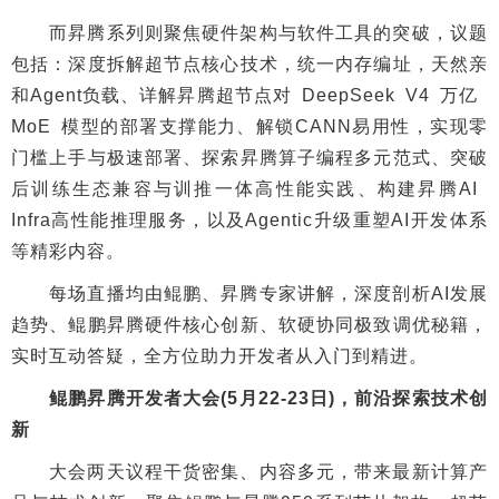
而昇腾系列则聚焦硬件架构与软件工具的突破，议题
包括：深度拆解超节点核心技术，统一内存编址，天然亲
和Agent负载、详解昇腾超节点对 DeepSeek V4 万亿
MoE 模型的部署支撑能力、解锁CANN易用性，实现零
门槛上手与极速部署、探索昇腾算子编程多元范式、突破
后训练生态兼容与训推一体高性能实践、构建昇腾AI
Infra高性能推理服务，以及Agentic升级重塑AI开发体系
等精彩内容。
每场直播均由鲲鹏、昇腾专家讲解，深度剖析AI发展
趋势、鲲鹏昇腾硬件核心创新、软硬协同极致调优秘籍，
实时互动答疑，全方位助力开发者从入门到精进。
鲲鹏昇腾开发者大会(5月22-23日)，前沿探索技术创
新
大会两天议程干货密集、内容多元，带来最新计算产