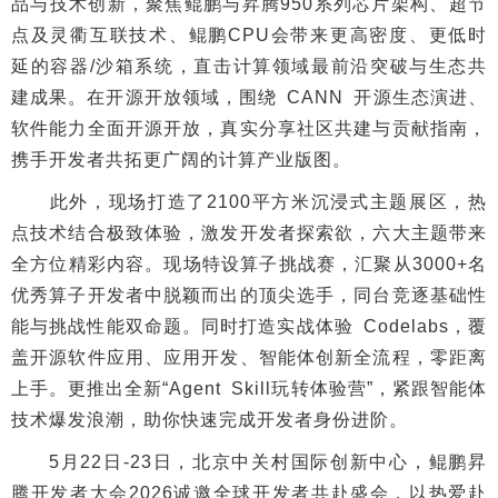
品与技术创新，聚焦鲲鹏与昇腾950系列芯片架构、超节
点及灵衢互联技术、鲲鹏CPU会带来更高密度、更低时
延的容器/沙箱系统，直击计算领域最前沿突破与生态共
建成果。在开源开放领域，围绕 CANN 开源生态演进、
软件能力全面开源开放，真实分享社区共建与贡献指南，
携手开发者共拓更广阔的计算产业版图。
此外，现场打造了2100平方米沉浸式主题展区，热
点技术结合极致体验，激发开发者探索欲，六大主题带来
全方位精彩内容。现场特设算子挑战赛，汇聚从3000+名
优秀算子开发者中脱颖而出的顶尖选手，同台竞逐基础性
能与挑战性能双命题。同时打造实战体验 Codelabs，覆
盖开源软件应用、应用开发、智能体创新全流程，零距离
上手。更推出全新“Agent Skill玩转体验营”，紧跟智能体
技术爆发浪潮，助你快速完成开发者身份进阶。
5月22日-23日，北京中关村国际创新中心，鲲鹏昇
腾开发者大会2026诚邀全球开发者共赴盛会，以热爱赴