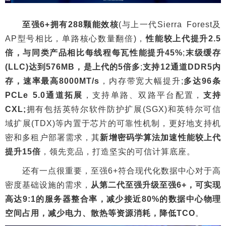
至强6+拥有288颗能效核
(与上一代Sierra Forest及
AP型号相比，单路核心数量翻倍)，
性能较上代提升2.5
倍，与同类产品相比每线程每瓦性能提升45%
;
末级缓存
(LLC)达到576MB，是上代的5倍多
;
支持12通道DDR5内
存，速率最高8000MT/s
，内存带宽大幅提升;
多达96条
PCLe 5.0通道拓展
，支持单路、双路平台配置，
支持
CXL;
拥有包括英特尔软件防护扩展(SGX)和英特尔可信
域扩展(TDX)等内置于芯片的可靠性机制，更好地支持机
密和多租户部署需求，其
新增密码学算法加速性能较上代
提升15倍
，领先竞品，打造坚实的可信计算底座。
还有一点很重要，至强6+符合现代化数据中心对于高
密度基础设施的需求，
从第二代至强升级至强6+，可实现
高达9:1的服务器整合率，减少接近80%的数据中心物理
空间占用，减少电力、散热等资源消耗，降低TCO
。