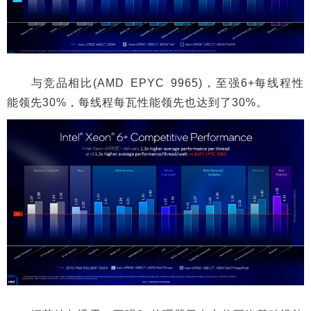
与竞品相比(AMD EPYC 9965)，至强6+每线程性
能领先30%，每线程每瓦性能领先也达到了30%。