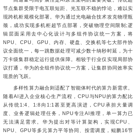
节点集群受限于电互联短距、光互联不稳的悖论，难以实
现跨机柜规模化部署。华为通过光电融合技术攻克物理瓶
颈，成功实现多机柜超节点部署，突破物理空间限制;逻
辑层面采用去中心化设计与多组件协议统一方案，将
NPU、CPU、GPU、内存、硬盘、交换机等七大部件协
议全面统一，每一跳数据处理可减少数十纳秒时延，为十
万卡级集群稳定运行提供保障。相较于行业仅实现局部协
议打通，华为的全组件协议统一方案，让集群协同效率实
现质的飞跃。
多样性算力融合则适配了智能体时代的算力新需求。
随着AI进入企业核心生产流程，CPU与NPU的算力配比
从传统1:4、1:8向1:1甚至更高演进，CPU承担大量调
度、业务逻辑处理任务，NPU专注AI推理，单一算力已
无法满足需求。华为提出对等计算架构，实现CPU、
NPU、GPU等多元算力平等协同、按需调度，鲲鹏16节