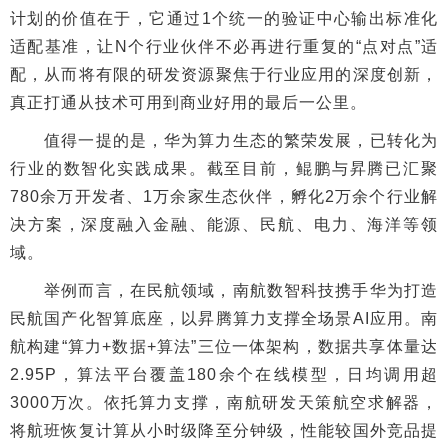
计划的价值在于，它通过1个统一的验证中心输出标准化
适配基准，让N个行业伙伴不必再进行重复的“点对点”适
配，从而将有限的研发资源聚焦于行业应用的深度创新，
真正打通从技术可用到商业好用的最后一公里。
值得一提的是，华为算力生态的繁荣发展，已转化为
行业的数智化实践成果。截至目前，鲲鹏与昇腾已汇聚
780余万开发者、1万余家生态伙伴，孵化2万余个行业解
决方案，深度融入金融、能源、民航、电力、海洋等领
域。
举例而言，在民航领域，南航数智科技携手华为打造
民航国产化智算底座，以昇腾算力支撑全场景AI应用。南
航构建“算力+数据+算法”三位一体架构，数据共享体量达
2.95P，算法平台覆盖180余个在线模型，日均调用超
3000万次。依托算力支撑，南航研发天策航空求解器，
将航班恢复计算从小时级降至分钟级，性能较国外竞品提