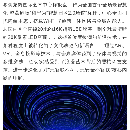
参观龙岗国际艺术中心样板点。作为全国首个全场景智慧
化“鸿蒙剧场”和华为“智慧园区2.0场馆”标杆，中心全面拥
抱鸿蒙生态，搭载Wi-Fi 7通感一体网络与全域AI能力。
从国内首个直径20米的16K超清LED球幕，到全球最清晰
的20K像素LED穹顶……这些首位度拉满的前沿技术，在
某种程度上被转化为了文化表达的新语言——通过AR、
VR、全息投影等技术，与会嘉宾体验到了身体与视觉的
多维穿越，也切实感受到了浪漫艺术背后的硬核科技支
撑。进一步深化了对“无智联不AI，无安全不智联”核心内
涵的理解。