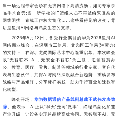
当一场远程专家会诊在无线网络下高清流畅，如同专家亲
临手术台旁;当一所学校的IT运维人员不再被纷繁复杂的
网线困扰，布线工作极大简化……这些看得见的改变，背
后是星河AI网络与鸿蒙生态的支撑。
2026年5月18日，备受行业瞩目的华为2026星河AI
网络商业峰会，在深圳市工信局、龙岗区工信局(鸿蒙办)
的支持下，在深圳龙岗国际艺术中心隆重启幕。本次峰会
以“无智联不 AI，无安全不智联”为主题，汇聚智慧办
公、教育、医疗、零售、制造等领域的行业专家、客户代
表与生态伙伴，共探AI与网络深度融合新趋势，重磅发布
战略与产品矩阵，分享标杆实践，助力千行百业加速数智
化转型。
峰会开场，
华为数据通信产品线副总裁王武伟发表致
辞
。他表示，AI正从“聊天”走向“做事”，终端鸿蒙化加速
产业升级，让设备实现跨品牌高效协同。无智联不AI、无